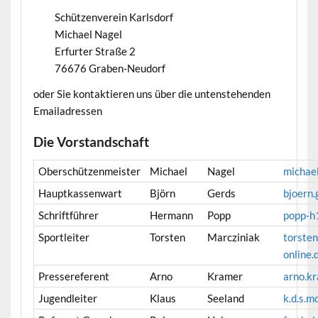
Schützenverein Karlsdorf
Michael Nagel
Erfurter Straße 2
76676 Graben-Neudorf
oder Sie kontaktieren uns über die untenstehenden
Emailadressen
Die Vorstandschaft
Oberschützenmeister
Michael
Nagel
michae
Hauptkassenwart
Björn
Gerds
bjoern
Schriftführer
Hermann
Popp
popp-h
Sportleiter
Torsten
Marcziniak
torsten
online.
Pressereferent
Arno
Kramer
arno.k
Jugendleiter
Klaus
Seeland
k.d.s.