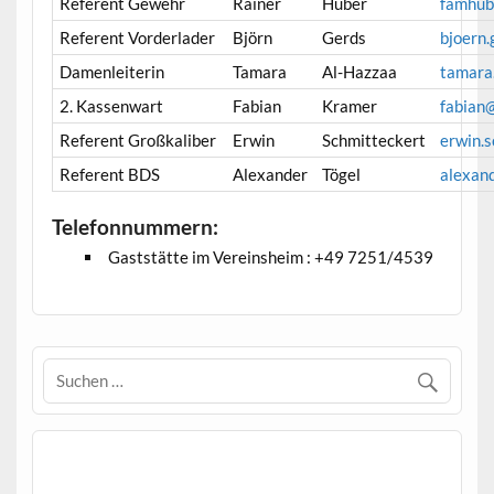
Referent Gewehr
Rainer
Huber
famhub
Referent Vorderlader
Björn
Gerds
bjoern
Damenleiterin
Tamara
Al-Hazzaa
tamara
2. Kassenwart
Fabian
Kramer
fabian
Referent Großkaliber
Erwin
Schmitteckert
erwin.s
Referent BDS
Alexander
Tögel
alexand
Telefonnummern:
Gaststätte im Vereinsheim : +49 7251/4539