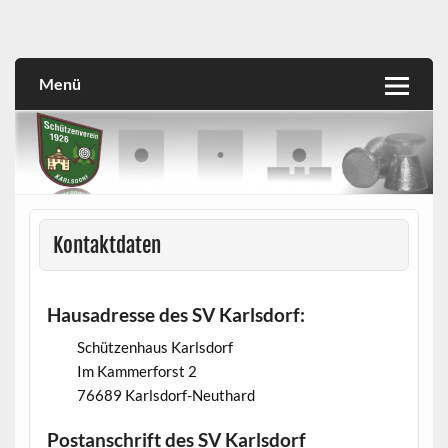
Skip
to
SVK
Schützenverein 1926 Karlsdorf e.V.
content
Menü
Kontaktdaten
Hausadresse des SV Karlsdorf:
Schützenhaus Karlsdorf
Im Kammerforst 2
76689 Karlsdorf-Neuthard
Postanschrift des SV Karlsdorf