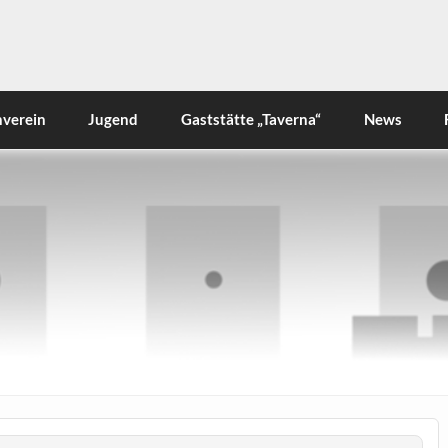
rlsdorf e.V.
nverein
Jugend
Gaststätte „Taverna“
News