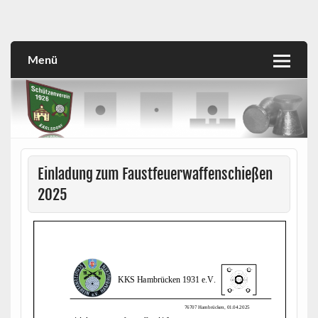
Skip
to
SVK
Schützenverein 1926 Karlsdorf e.V.
content
Menü
Einladung zum Faustfeuerwaffenschießen
2025