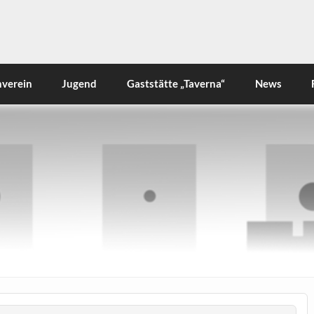
rlsdorf e.V.
nverein
Jugend
Gaststätte „Taverna“
News