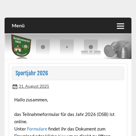
Skip
to
SVK
Schützenverein 1926 Karlsdorf e.V.
content
Menü
Sportjahr 2026
31. August 2025
Hallo zusammen,
das Teilnahmeformular für das Jahr 2026 (DSB) ist
online.
Unter
Formulare
findet ihr das Dokument zum
Download oder klicke
hier
um es direkt zu öffnen