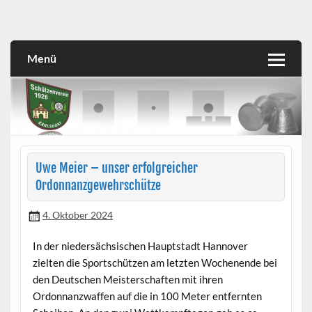
Skip
to
SVK
Schützenverein 1926 Karlsdorf e.V.
content
Menü
Uwe Meier – unser erfolgreicher
Ordonnanzgewehrschütze
4. Oktober 2024
In der niedersächsischen Hauptstadt Hannover
zielten die Sportschützen am letzten Wochenende bei
den Deutschen Meisterschaften mit ihren
Ordonnanzwaffen auf die in 100 Meter entfernten